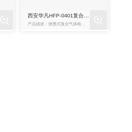
西安华凡HFP-0401复合式气体检测仪报警器
产品描述：便携式复合气体检测报警仪可以同时检四种有毒有害气体，也可根据客户需求定制二合一、三合一、或四合一，较多可同时显示4种气体数值，当现场某种待检气体的指标超出或低于所设置的标准时，仪器会自动进行声、光、振动报警，手动可以进行报警解除。适用于检测环境空气中气体的浓度，广泛使用于冶金、电厂、化工、矿井、隧道、坑道、地...
西安华凡HFP-1403便携式款氯气检测仪报警器