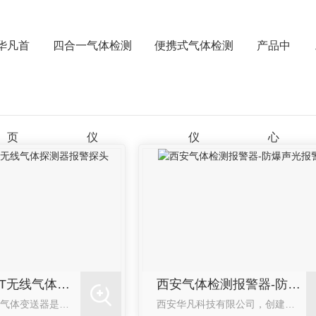
华凡首
四合一气体检测
便携式气体检测
产品中
页
仪
仪
心
西安华凡HFT无线气体探测器报警探头
西安气体检测报警器-防爆声光报警灯
产品介绍：无线气体变送器是采用无线通讯技术，实现对工业现场气体浓度的采集和无线发送，节约了布线成本，并由此消除了布线引入的信号干扰，使得信号采集电路的抗干扰性大大增强。无线通讯方式通过433MHz无线连接控制柜。检测仪以自然扩散的方式检测气体浓度，采用进口传感器，具有良好的灵敏度和出色的重复性;仪器采用嵌入式微控技术，...
西安华凡科技有限公司，创建于2003年，专业从事有毒有害气体检测报警、智慧生活领域产品、方案的研发及运营服务，是从研发生产到技术服务全产业链一体化的高新技术企业。自推向市场以来，华凡公司生产的有毒有害气体检测仪器、仪表及智能家居产品以其可靠的性能、贴心人性化的设计、完备高品质的服务赢得了客户的一致认可与好评，使“华凡”...