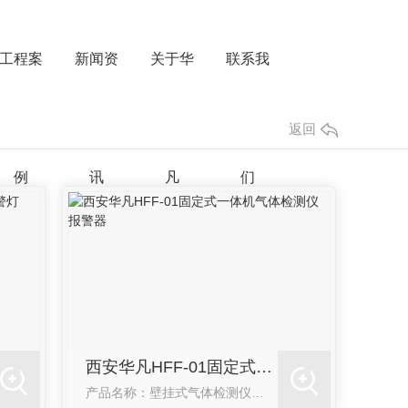
工程案
新闻资
关于华
联系我
返回
例
讯
凡
们
西安华凡HFF-01固定式一体机气体检测仪报警器
产品名称：壁挂式气体检测仪检测气体：可燃气、一氧化碳、氧气、氢气、氨气等多种有毒有害气体产品特点：液晶中文显示、声光报警、壁挂式安装产品售后：质保一年、**维护，**标定检测工艺流程：