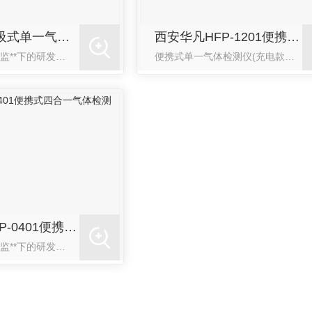
西安华凡泵吸式单一气体检测仪
西安华凡HFP-1201便携式单一气体检测仪（充电款）
华凡实行技术总监**下的研发小组模式，成立了“硬件技术开发小组”、“软件技术开发小组”“产品结构及工艺研究小组”“产品实验检测小组”、“质量验收小组”五个研发组，每个研发组均由具备丰富经验和专业特长的研发人员负责，以市场需求为导向，在认真收集终端用户建议、意见的基础上从事研发项目论证、实施等一系列研发工作。此外无论是人...
便携式单一气体检测仪(充电款)产品描述：此款检测仪外壳采用聚碳酸酯材料、复合弹性橡胶材料精制而成，强度高，耐温、耐腐蚀，手感较好。本产品适用于检测环境空气中有毒有害气体的浓度，广泛应用于冶金、电厂、化...
西安华凡HFP-1403便携式磷化氢检测仪报警器
西安华凡HFP-1403便携式二氧化碳检测仪报警器
西安华凡HFP-0401便携式四合一气体检测仪报警器
华凡实行技术总监**下的研发小组模式，成立了“硬件技术开发小组”、“软件技术开发小组”“产品结构及工艺研究小组”“产品实验检测小组”、“质量验收小组”五个研发组，每个研发组均由具备丰富经验和专业特长的研发人员负责，以市场需求为导向，在认真收集终端用户建议、意见的基础上从事研发项目论证、实施等一系列研发工作。此外无论是人...