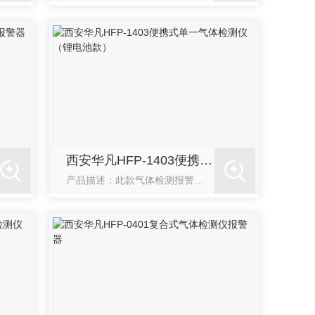
西安华凡HFP-1403便携式单一气体检测仪（锂电池款）
产品描述：此款气体检测报警仪外壳采用PC**而成，强度高，耐温、耐腐蚀，手感较好。广泛应用于冶金、电厂、化工、矿井、隧道、坑道、地下管线等场所，可以有效地预防事故的发生。产品特点：是一种可连续检测作业...