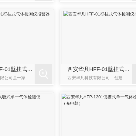
西安华凡HFF-01壁挂式气体检测仪报警器
西安华凡HFF-01壁挂式气体检测仪报警器
西安华凡科技有限公司是一家高新技术型企业，所售产品均为自主研发，公司于2005年组建了一支..的研发团队，对于产品的质量我们始终追求更好的品质，工业气体检测仪类产品所需的传感器均采用进口传感器，目前合作的有英国的CT、DD,SUSA等**品牌，对于产品售后服务，我们给予客户更高的服务品质，所售产品质保一年，**维护并且...
西安华凡科技有限公司，创建于2003年，专业从事有毒有害气体检测报警、智慧生活领域产品、方案的研发及运营服务，是从研发生产到技术服务全产业链一体化的高新技术企业。自推向市场以来，华凡公司生产的有毒有害气体检测仪器、仪表及智能家居产品以其可靠的性能、贴心人性化的设计、完备高品质的服务赢得了客户的一致认可与好评，使“华凡”...